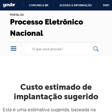
COMUNICA BR
ACESSO À INFORMAÇÃO
PARTI
Skip
IR
PORTAL DO
to
Processo Eletrônico
PARA
content.
O
|
Nacional
CONTEÚDO
Skip
to
navigation
Custo estimado de
implantação sugerido
Esta é uma estimativa sugerida, baseada na