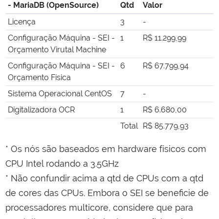
- MariaDB (OpenSource)
Qtd
Valor
Licença
3
-
Configuração Máquina - SEI -
1
R$ 11.299,99
Orçamento Virutal Machine
Configuração Máquina - SEI -
6
R$ 67.799,94
Orçamento Física
Sistema Operacional CentOS
7
-
Digitalizadora OCR
1
R$ 6.680,00
Total
R$ 85.779,93
* Os nós são baseados em hardware físicos com
CPU Intel rodando a 3.5GHz
* Não confundir acima a qtd de CPUs com a qtd
de cores das CPUs. Embora o SEI se beneficie de
processadores multicore, considere que para