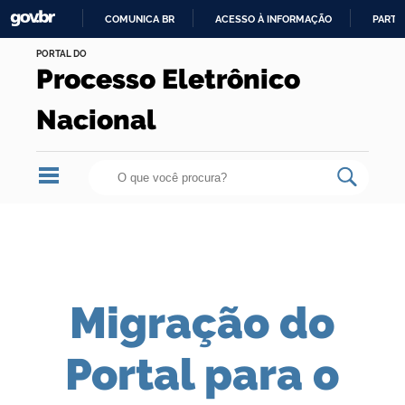
COMUNICA BR
ACESSO À INFORMAÇÃO
PARTI
Skip
IR
PORTAL DO
to
Processo Eletrônico
PARA
content.
O
|
Nacional
CONTEÚDO
Skip
to
navigation
Migração do
Portal para o