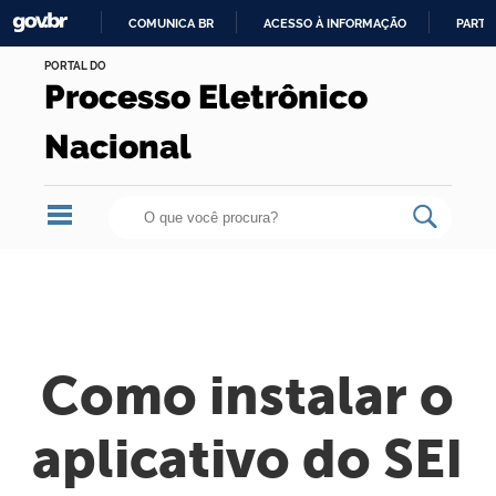
COMUNICA BR
ACESSO À INFORMAÇÃO
PARTI
Skip
IR
PORTAL DO
to
Processo Eletrônico
PARA
content.
O
|
Nacional
CONTEÚDO
Skip
to
navigation
Como instalar o
aplicativo do SEI