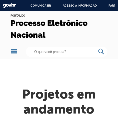
COMUNICA BR
ACESSO À INFORMAÇÃO
PARTI
Skip
IR
PORTAL DO
to
Processo Eletrônico
PARA
content.
O
|
Nacional
CONTEÚDO
Skip
to
navigation
Projetos em
andamento