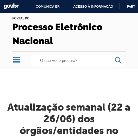
COMUNICA BR
ACESSO À INFORMAÇÃO
PARTI
Skip
IR
PORTAL DO
to
Processo Eletrônico
PARA
content.
O
|
Nacional
CONTEÚDO
Skip
to
navigation
Atualização semanal (22 a
26/06) dos
órgãos/entidades no