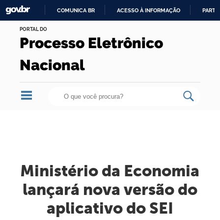
COMUNICA BR
ACESSO À INFORMAÇÃO
PARTI
Skip
IR
PORTAL DO
to
Processo Eletrônico
PARA
content.
O
|
Nacional
CONTEÚDO
Skip
to
navigation
Ministério da Economia
lançará nova versão do
aplicativo do SEI